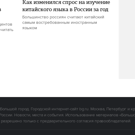
Как изменился спрос на изучение
в
китайского языка в России за год
Большинство россиян считают китайский
самым востребованным иностранным
дентов
языком
«читать
Большой город. Городской интернет-сайт bg.ru. Москва, Петербург и к
России. Новости, места и события. Использование материалов «Больш
 разрешено только с предварительного согласия правообладателей.