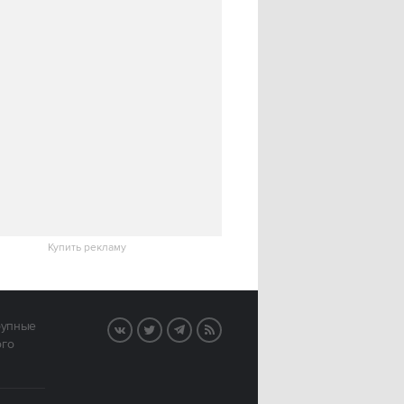
Купить рекламу
рупные
VK
Twitter
Telegram
RSS
ого