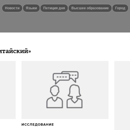
новости
языки
Петиция дня
высшее образование
город
итайский»
ИССЛЕДОВАНИЕ