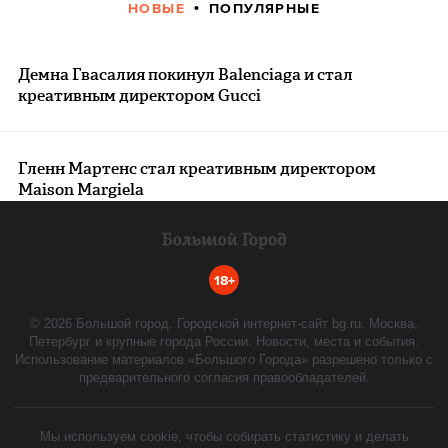
НОВЫЕ
ПОПУЛЯРНЫЕ
Демна Гвасалия покинул Balenciaga и стал
креативным директором Gucci
Гленн Мартенс стал креативным директором
Maison Margiela
18+
©
2026
Большой город. Городской интернет-сайт bg.ru. Москва,
Петербург и крупные города России. Новости, места и события.
Использование материалов «Большого Города» разрешено только с
предварительного согласия правообладателей.
Мы используем cookie, чтобы собирать статистику и делать