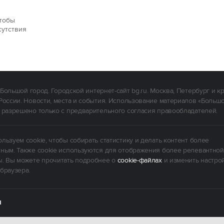
чтобы
сутствия
Большой город. Городской интернет-сайт bg.ru. Москва, Петербург и к
России. Новости, места и события. Использование материалов «Больш
 разрешено только с предварительного согласия правообладателей.
льзуем cookie, чтобы собирать статистику и делать контент более
ным. Также cookie используются для отображения более релевантной
. Вы можете прочитать подробнее о
cookie-файлах
и изменить настро
браузера.
Ы