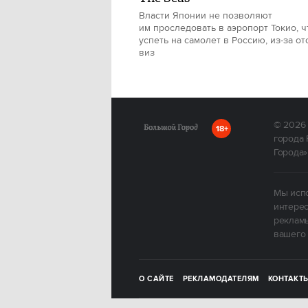
Власти Японии не позволяют
им проследовать в аэропорт Токио, 
успеть на самолет в Россию, из-за от
виз
© 2026
18+
города 
Города»
Мы испо
интерес
рекламы
вашего 
О САЙТЕ
РЕКЛАМОДАТЕЛЯМ
КОНТАКТ