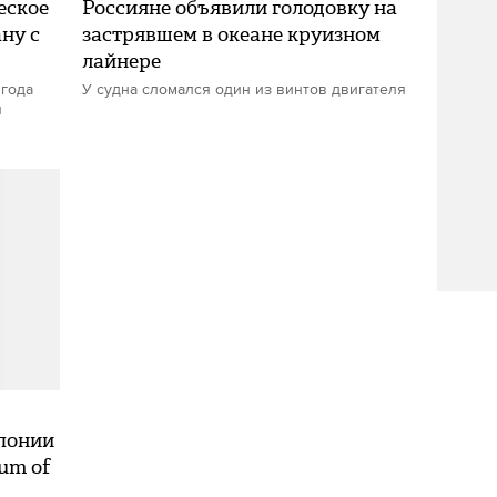
еское
Россияне объявили голодовку на
ну с
застрявшем в океане круизном
лайнере
 года
У судна сломался один из винтов двигателя
я
Японии
um of