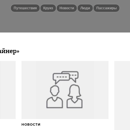
путешествия
круиз
новости
люди
Пассажиры
айнер»
НОВОСТИ