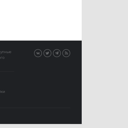
рупные
VK
Twitter
Telegram
RSS
ого
йки