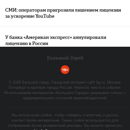
СМИ: операторам пригрозили лишением лицензии
за ускорение YouTube
У банка «Американ экспресс» аннулировали
лицензию в России
18+
©
2026
Большой город. Городской интернет-сайт bg.ru. Москва,
Петербург и крупные города России. Новости, места и события.
Использование материалов «Большого Города» разрешено только с
предварительного согласия правообладателей.
Мы используем cookie, чтобы собирать статистику и делать
контент более интересным. Также cookie используются для
отображения более релевантной рекламы. Вы можете прочитать