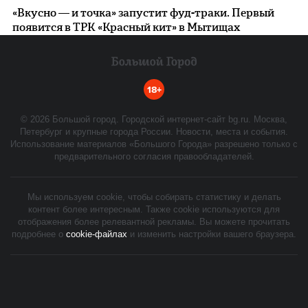
«Вкусно — и точка» запустит фуд-траки. Первый
появится в ТРК «Красный кит» в Мытищах
18+
©
2026
Большой город. Городской интернет-сайт bg.ru. Москва,
Петербург и крупные города России. Новости, места и события.
Использование материалов «Большого Города» разрешено только с
предварительного согласия правообладателей.
Мы используем cookie, чтобы собирать статистику и делать
контент более интересным. Также cookie используются для
отображения более релевантной рекламы. Вы можете прочитать
подробнее о
cookie-файлах
и изменить настройки вашего браузера.