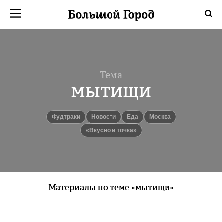
Тема
мытищи
Фудтраки
новости
еда
Москва
«Вкусно и точка»
Материалы по теме «мытищи»