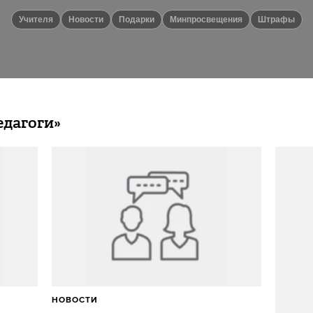
Учителя
новости
Подарки
Минпросвещения
Штрафы
едагоги»
НОВОСТИ