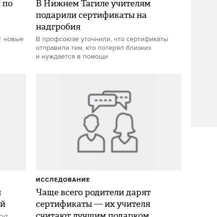
 по
В Нижнем Тагиле учителям
подарили сертификаты на
надгробия
т новые
В профсоюзе уточнили, что сертификаты
отправили тем, кто потерял близких
и нуждается в помощи
ИССЛЕДОВАНИЕ
я
Чаще всего родители дарят
ей
сертификаты — их учителя
считают лучшим подарком
гут