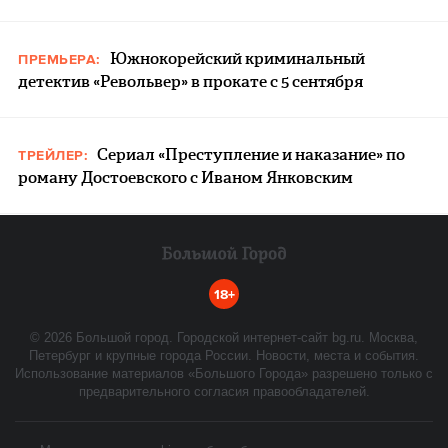
Южнокорейский криминальный
ПРЕМЬЕРА:
детектив «Револьвер» в прокате с 5 сентября
Сериал «Преступление и наказание» по
ТРЕЙЛЕР:
роману Достоевского с Иваном Янковским
18+
©
2026
Большой город. Городской интернет-сайт bg.ru. Москва,
Петербург и крупные города России. Новости, места и события.
Использование материалов «Большого Города» разрешено только с
предварительного согласия правообладателей.