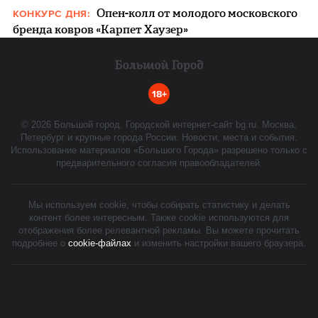
Опен-колл от молодого московского
КОНКУРС ДНЯ:
бренда ковров «Карпет Хаузер»
18+
©
2026
Большой город. Городской интернет-сайт bg.ru. Москва,
Петербург и крупные города России. Новости, места и события.
Использование материалов «Большого Города» разрешено только с
предварительного согласия правообладателей.
Мы используем cookie, чтобы собирать статистику и делать
контент более интересным. Также cookie используются для
отображения более релевантной рекламы. Вы можете прочитать
подробнее о
cookie-файлах
и изменить настройки вашего браузера.