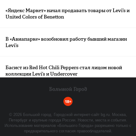
«Яндекс Маркет» начал продавать товары от Levi’s и
United Colors of Benetton
В «Авиапарке» возобновил работу бывший магазин
Levi’s
Басист из Red Hot Chili Peppers стал лицом новой
коллекции Levi’s и Undercover
18+
©
2026
Большой город. Городской интернет-сайт bg.ru. Москва,
Петербург и крупные города России. Новости, места и события.
Использование материалов «Большого Города» разрешено только с
предварительного согласия правообладателей.