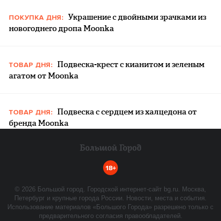
Украшение с двойными зрачками из
ПОКУПКА ДНЯ:
новогоднего дропа Moonka
Подвеска-крест с кианитом и зеленым
ТОВАР ДНЯ:
агатом от Moonka
Подвеска с сердцем из халцедона от
ТОВАР ДНЯ:
бренда Moonka
18+
©
2026
Большой город. Городской интернет-сайт bg.ru. Москва,
Петербург и крупные города России. Новости, места и события.
Использование материалов «Большого Города» разрешено только с
предварительного согласия правообладателей.