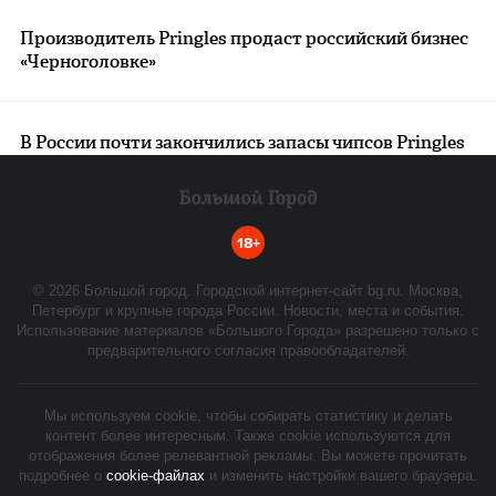
Производитель Pringles продаст российский бизнес
«Черноголовке»
В России почти закончились запасы чипсов Pringles
18+
©
2026
Большой город. Городской интернет-сайт bg.ru. Москва,
Петербург и крупные города России. Новости, места и события.
Использование материалов «Большого Города» разрешено только с
предварительного согласия правообладателей.
Мы используем cookie, чтобы собирать статистику и делать
контент более интересным. Также cookie используются для
отображения более релевантной рекламы. Вы можете прочитать
подробнее о
cookie-файлах
и изменить настройки вашего браузера.