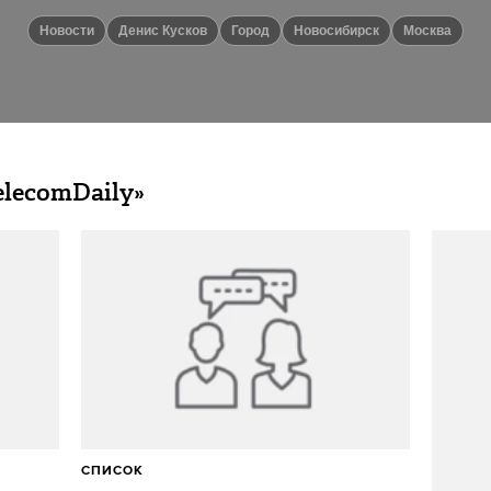
новости
Денис Кусков
город
Новосибирск
Москва
elecomDaily»
СПИСОК