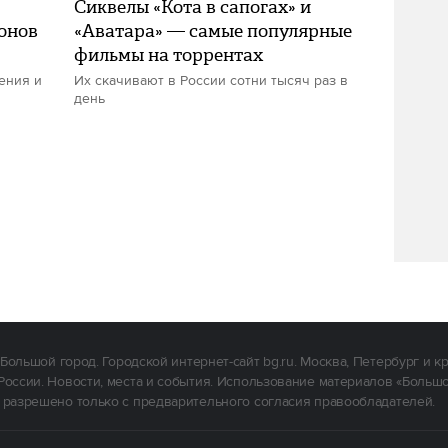
Сиквелы «Кота в сапогах» и
лонов
«Аватара» — самые популярные
фильмы на торрентах
ения и
Их скачивают в России сотни тысяч раз в
день
Большой город. Городской интернет-сайт bg.ru. Москва, Петербург и к
России. Новости, места и события. Использование материалов «Больш
 разрешено только с предварительного согласия правообладателей.