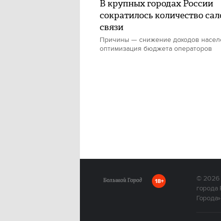
В крупных городах России
сократилось количество са
связи
Причины — снижение доходов насел
оптимизация бюджета операторов
© 2026
18+
города 
Города»