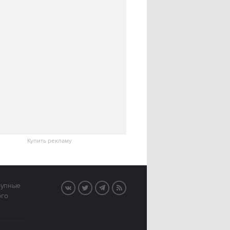
Купить рекламу
рупные
VK
Twitter
Telegram
RSS
ого