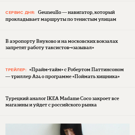
Geuneullo — навигатор, который
СЕРВИС ДНЯ:
прокладывает маршруты по тенистым улицам
В аэропорту Внуково и на московских вокзалах
запретят работу таксистов-«зазывал»
«Прайм-тайм» с Робертом Паттинсоном
ТРЕЙЛЕР:
— триллер A24 о программе «Поймать хищника»
Турецкий аналог IKEA Madame Coco закроет все
магазины и уйдет с российского рынка