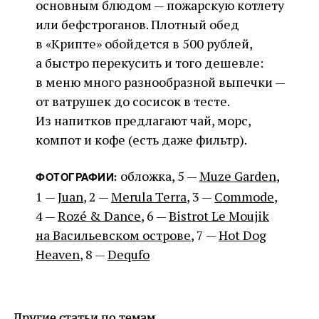
основным блюдом — пожарскую котлету
или бефстроганов. Плотный обед
в «Крипте» обойдется в 500 рублей,
а быстро перекусить и того дешевле:
в меню много разнообразной выпечки —
от ватрушек до сосисок в тесте.
Из напитков предлагают чай, морс,
компот и кофе (есть даже фильтр).
обложка, 5 —
Muze Garden
,
ФОТОГРАФИИ:
1 —
Juan
, 2 —
Merula Terra
, 3 —
Commode
,
4 —
Rozé & Dance
, 6 —
Bistrot Le Moujik
на Васильевском острове
, 7 —
Hot Dog
Heaven
, 8 —
Dequfo
Другие статьи по темам