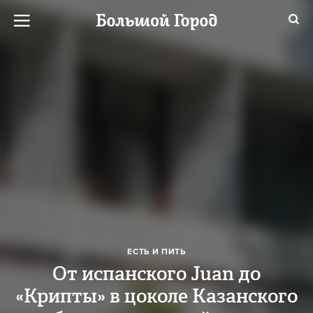
ЕСТЬ И ПИТЬ
От испанского Juan до
«Крипты» в цоколе Казанского