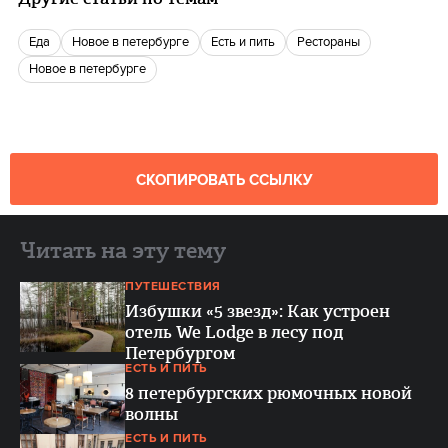
еда
новое в петербурге
есть и пить
рестораны
новое в петербурге
СКОПИРОВАТЬ ССЫЛКУ
Читать на эту тему
ПУТЕШЕСТВИЯ
Избушки «5 звезд»: Как устроен
отель We Lodge в лесу под
Петербургом
ЕСТЬ И ПИТЬ
8 петербургских рюмочных новой
волны
ЕСТЬ И ПИТЬ