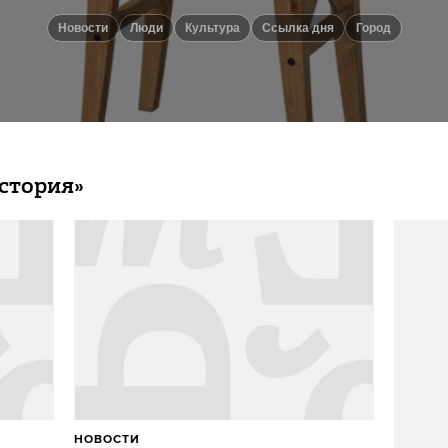
новости
люди
культура
Ссылка дня
город
стория»
НОВОСТИ