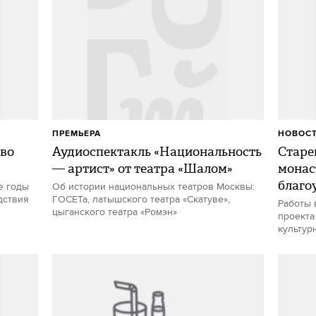
ПРЕМЬЕРА
НОВОС
тво
Аудиоспектакль «Национальность
Старе
— артист» от театра «Шалом»
монас
благо
е годы
Об истории национальных театров Москвы:
дствия
ГОСЕТа, латышского театра «Скатуве»,
Работы 
цыганского театра «Ромэн»
проекта
культур