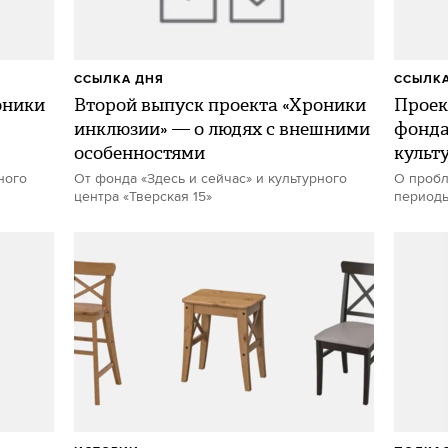
ССЫЛКА ДНЯ
ССЫЛКА
оники
Второй выпуск проекта «Хроники
Проек
инклюзии» — о людях с внешними
фонда 
особенностями
культ
ного
От фонда «Здесь и сейчас» и культурного
О пробл
центра «Тверская 15»
периоды