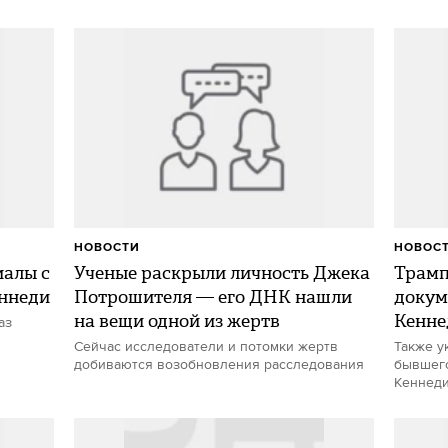
НОВОСТИ
НОВОС
иалы с
Ученые раскрыли личность Джека
Трамп
еннеди
Потрошителя — его ДНК нашли
докум
на вещи одной из жертв
Кенне
аз
Сейчас исследователи и потомки жертв
Также у
добиваются возобновления расследования
бывшего
Кеннед