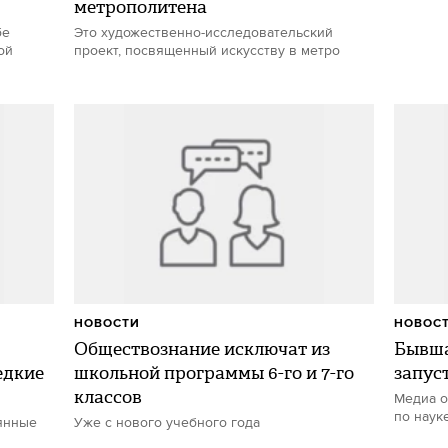
метрополитена
бе
Это художественно-исследовательский
ой
проект, посвященный искусству в метро
НОВОСТИ
НОВОС
Обществознание исключат из
Бывша
едкие
школьной программы 6-го и 7-го
запус
классов
Медиа о
по наук
янные
Уже с нового учебного года