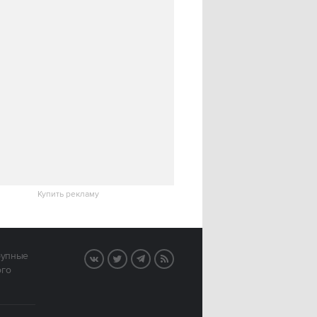
Купить рекламу
рупные
VK
Twitter
Telegram
RSS
ого