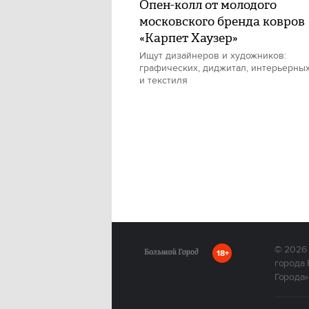
Опен-колл от молодого
московского бренда ковров
«Карпет Хаузер»
Ищут дизайнеров и художников:
графических, диджитал, интерьерны
и текстиля
© 2026
18+
города 
Города»