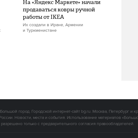
На «Яндекс Маркете» начали
продаваться ковры ручной
работы от IKEA
Их создали в Иране, Армении
х
и Туркменистане
Большой город. Городской интернет-сайт bg.ru. Москва, Петербург и к
России. Новости, места и события. Использование материалов «Больш
 разрешено только с предварительного согласия правообладателей.