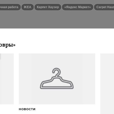
учная работа
IKEA
Карпет Хаузер
«Яндекс Маркет»
Carpet Hau
овры»
НОВОСТИ