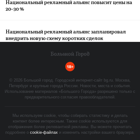
Национальный рекламный альянс повысит цены на
20–30 %
Национальный рекламный альянс запланировал
внедрить новую схему коротких сделок
18+
©
2026
Большой город. Городской интернет-сайт bg.ru. Москва,
Петербург и крупные города России. Новости, места и события.
Использование материалов «Большого Города» разрешено только с
предварительного согласия правообладателей.
Мы используем cookie, чтобы собирать статистику и делать
контент более интересным. Также cookie используются для
отображения более релевантной рекламы. Вы можете прочитать
подробнее о
cookie-файлах
и изменить настройки вашего браузера.