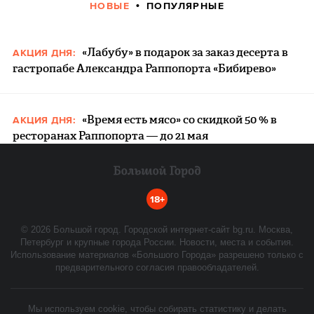
НОВЫЕ
ПОПУЛЯРНЫЕ
«Лабубу» в подарок за заказ десерта в
АКЦИЯ ДНЯ:
гастропабе Александра Раппопорта «Бибирево»
«Время есть мясо» со скидкой 50 % в
АКЦИЯ ДНЯ:
ресторанах Раппопорта — до 21 мая
18+
©
2026
Большой город. Городской интернет-сайт bg.ru. Москва,
Петербург и крупные города России. Новости, места и события.
Использование материалов «Большого Города» разрешено только с
предварительного согласия правообладателей.
Мы используем cookie, чтобы собирать статистику и делать