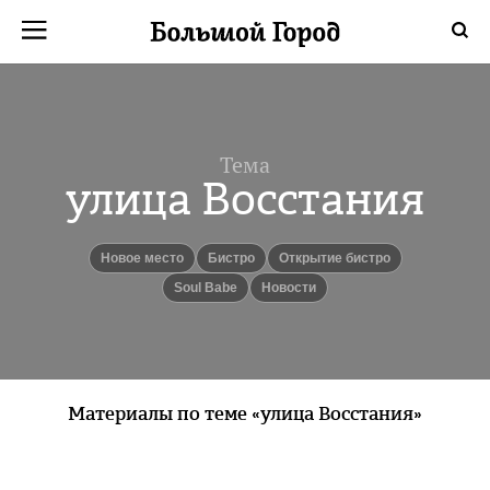
Тема
улица Восстания
Новое место
бистро
открытие бистро
Soul Babe
новости
Материалы по теме «улица Восстания»