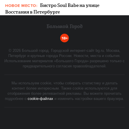
Бистро Soul Babe на улице
НОВОЕ МЕСТО:
Восстания в Петербурге
18+
©
2026
Большой город. Городской интернет-сайт bg.ru. Москва,
Петербург и крупные города России. Новости, места и события.
Использование материалов «Большого Города» разрешено только с
предварительного согласия правообладателей.
Мы используем cookie, чтобы собирать статистику и делать
контент более интересным. Также cookie используются для
отображения более релевантной рекламы. Вы можете прочитать
подробнее о
cookie-файлах
и изменить настройки вашего браузера.