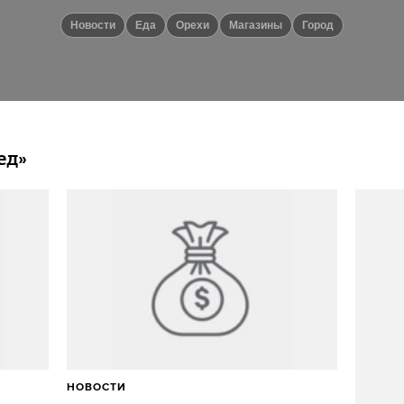
новости
еда
орехи
магазины
город
ед»
НОВОСТИ