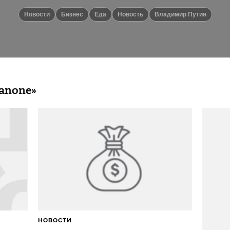
новости
бизнес
еда
Новость
Владимир Путин
anone»
НОВОСТИ