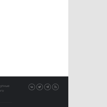
рупные
VK
Twitter
Telegram
RSS
ого