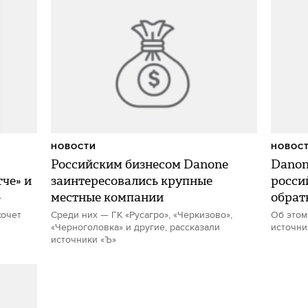
НОВОСТИ
НОВОС
Российским бизнесом Danone
Danon
че» и
заинтересовались крупные
росси
»
местные компании
обрат
хочет
Среди них — ГК «Русагро», «Черкизово»,
Об этом
«Черноголовка» и другие, рассказали
источни
источники «Ъ»