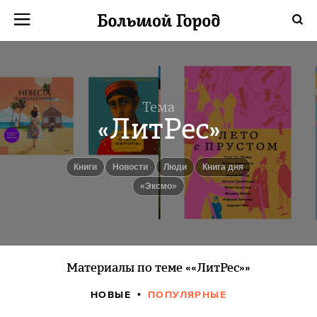
Тема
«ЛитРес»
книги
новости
люди
Книга дня
«Эксмо»
Материалы по теме ««ЛитРес»»
НОВЫЕ
ПОПУЛЯРНЫЕ