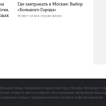
на
Где завтракать в Москве: Выбор
очи,
«Большого Города»
одах
14 мест на все случаи жизни
Большой город. Городской интернет-сайт bg.ru. Москва, Петербург и к
России. Новости, места и события. Использование материалов «Больш
 разрешено только с предварительного согласия правообладателей.