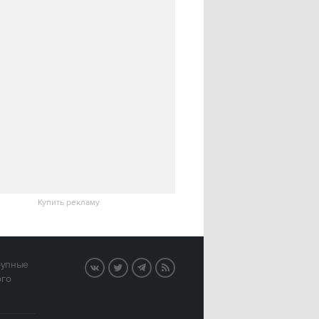
Купить рекламу
рупные
VK
Twitter
Telegram
RSS
ого