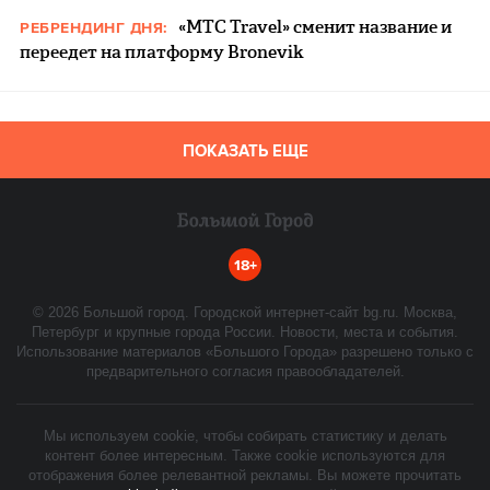
«МТС Travel» сменит название и
РЕБРЕНДИНГ ДНЯ:
переедет на платформу Bronevik
ПОКАЗАТЬ ЕЩЕ
18+
©
2026
Большой город. Городской интернет-сайт bg.ru. Москва,
Петербург и крупные города России. Новости, места и события.
Использование материалов «Большого Города» разрешено только с
предварительного согласия правообладателей.
Мы используем cookie, чтобы собирать статистику и делать
контент более интересным. Также cookie используются для
отображения более релевантной рекламы. Вы можете прочитать