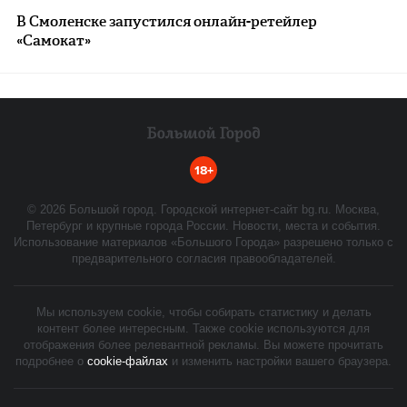
В Смоленске запустился онлайн-ретейлер
«Самокат»
18+
©
2026
Большой город. Городской интернет-сайт bg.ru. Москва,
Петербург и крупные города России. Новости, места и события.
Использование материалов «Большого Города» разрешено только с
предварительного согласия правообладателей.
Мы используем cookie, чтобы собирать статистику и делать
контент более интересным. Также cookie используются для
отображения более релевантной рекламы. Вы можете прочитать
подробнее о
cookie-файлах
и изменить настройки вашего браузера.