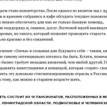
рем стало волонтерство. После одного из визитов мы с 
и и врачами собрались в кафе обсудить текущее положе
к можно обеспечить для них не только базовую помощь,
ю поддержку и, главное, досуг. Логичной идеей выгляде
релых, но такого, который позволит проводить старость
но красиво и без сожалений.
сионат «Опека» я создавал для будущего себя — таким, к
е самому потенциально хотелось бы быть. Кстати, понача
 бизнес требует меньших вложений, чем любой другой. Г
правлять инвестициями и командой, которая «горит» св
нить эту довольно стигматизированную отрасль в России
 тому, как можно в старшем возрасте жить.
ЕТЬ СОСТОИТ ИЗ 14 ПАНСИОНАТОВ, РАСПОЛОЖЕННЫХ В М
, ЛЕНИНГРАДСКОЙ ОБЛАСТИ, ПОДМОСКОВЬЕ И ЧЕЛЯБИНСКЕ