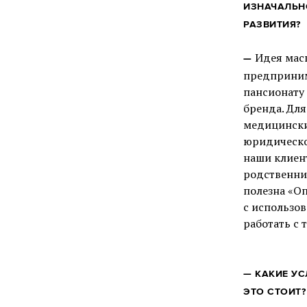
ИЗНАЧАЛЬН
РАЗВИТИЯ?
Идея масш
—
предприним
пансионату
бренда. Дл
медицински
юридическо
наши клиен
родственни
полезна «Оп
с использо
работать с
—
КАКИЕ У
ЭТО СТОИТ?