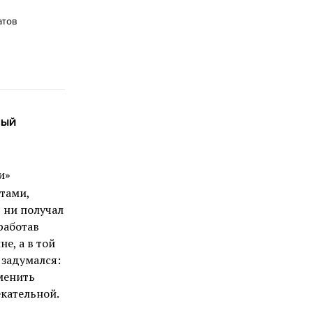
атов
НЫЙ
и»
тами,
д ни получал
аработав
е, а в той
 задумался:
менить
кательной.