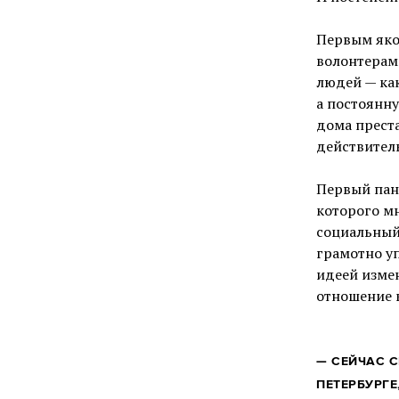
Первым яко
волонтерам
людей — ка
а постоянну
дома преста
действитель
Первый пан
которого мн
социальный
грамотно у
идеей изме
отношение к
—
СЕЙЧАС С
ПЕТЕРБУРГЕ