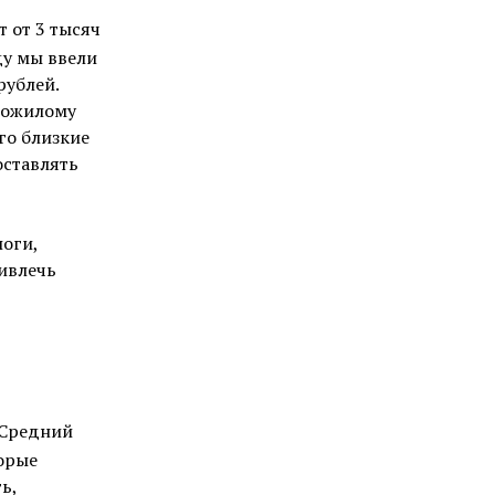
 от 3 тысяч
ду мы ввели
рублей.
 пожилому
го близкие
оставлять
логи,
ривлечь
 Средний
торые
ь,