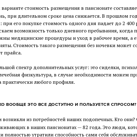
 варианте стоимость размещения в пансионате составляет
нь, при длительном сроке цена снижается. В прошлом го
 при его покупке стоимость одного дня падает до 2 400 
ускаем возможность только дневного пребывания, когда
жны медицинские процедуры и уход в рабочее время, а е
няты. Стоимость такого размещения без ночевки может с
от прайса.
льшой спектр дополнительных услуг: это сиделки, психо
 лечебная физкультура, в случае необходимости можем п
а практически любого профиля.
КО ВООБЩЕ ЭТО ВСЕ ДОСТУПНО И ПОЛЬЗУЕТСЯ СПРОСОМ?
и возникли из потребностей наших подопечных. Кто они?
оживающих в наших пансионатах — 82 года. Это люди, ко
и полностью утратили способность сами себя обслуживат