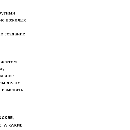
другими
ние пожилых
ло создание
лиентом
лу
лавное —
оим делом —
, изменить
ОСКВЕ,
. А КАКИЕ