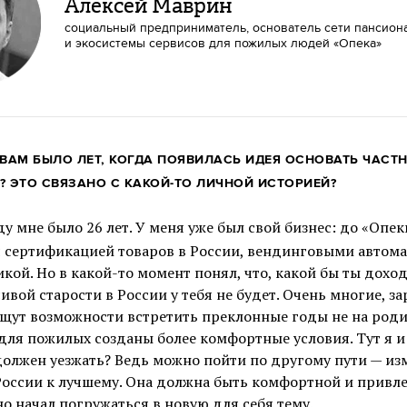
Алексей Маврин
социальный предприниматель, основатель сети пансион
и экосистемы сервисов для пожилых людей «Опека»
ВАМ БЫЛО ЛЕТ, КОГДА ПОЯВИЛАСЬ ИДЕЯ ОСНОВАТЬ ЧАСТ
 ЭТО СВЯЗАНО С КАКОЙ-ТО ЛИЧНОЙ ИСТОРИЕЙ?
ду мне было 26 лет. У меня уже был свой бизнес: до «Опек
я сертификацией товаров в России, вендинговыми автома
кой. Но в какой-то момент понял, что, какой бы ты дохо
сивой старости в России у тебя не будет. Очень многие, з
щут возможности встретить преклонные годы не на родин
 для пожилых созданы более комфортные условия. Тут я и
 должен уезжать? Ведь можно пойти по другому пути — из
 России к лучшему. Она должна быть комфортной и привле
о начал погружаться в новую для себя тему.