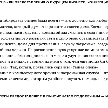
О
БЫЛИ ПРЕДСТАВЛЕНИЯ О БУДУЩЕМ БИЗНЕСЕ, КОНЦЕПЦИ
табировать бизнес была всегда — это логично для любо
ателя, который думает о развитии своего дела. Когда п
 исполнился год, мы с командой задумались о создании 
я эффективного развития сети нужно было организовать 
й центр, дома для проживания, службу патронажа, созда
й поддержки. На расширение пула услуг нас во многом 
ты: они с благодарностью отмечали улучшения состояни
ков и делились своими идеями о том, чем еще могла бы 
ека». Так, кстати, появились сервисы «Умная опека»
ванием компьютерного зрения и патронажная служба — ч
 теми клиентами, которым удобнее получать помощь на до
СЛУГИ ПРЕДОСТАВЛЯЮТ В ПАНСИОНАТАХ ПОДОПЕЧНЫМ — И