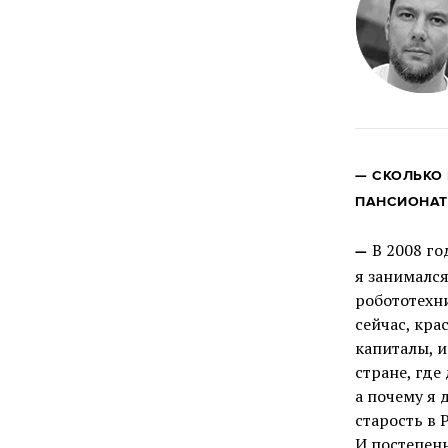
—
СКОЛЬКО 
ПАНСИОНАТ?
В 2008 го
—
я занималс
робототехни
сейчас, кра
капиталы, и
стране, где
а почему я
старость в
И постепенн