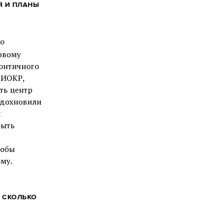
Я И ПЛАНЫ
го
ервому
зонтичного
НИОКР,
ть центр
вдохновили
я
быть
тобы
му.
 СКОЛЬКО