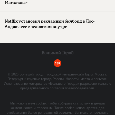
Мамонова»
Netflix установил рекламный билборд в Лос-
Анджелесе с человеком внутри
18+
©
2026
Большой город. Городской интернет-сайт bg.ru. Москва,
Петербург и крупные города России. Новости, места и события.
Использование материалов «Большого Города» разрешено только с
предварительного согласия правообладателей.
Мы используем cookie, чтобы собирать статистику и делать
контент более интересным. Также cookie используются для
отображения более релевантной рекламы. Вы можете прочитать