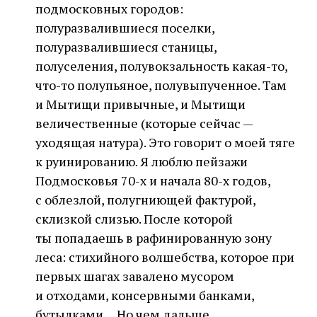
подмосковных городов:
полуразвалившиеся поселки,
полуразвалившиеся станицы,
полуселения, полувокзальность какая-то,
что-то полупьяное, полувыпученное. Там
и Мытищи привычные, и Мытищи
величественные (которые сейчас —
уходящая натура). Это говорит о моей тяге
к руинированию. Я люблю пейзажи
Подмосковья 70-х и начала 80-х годов,
с облезлой, полугниющей фактурой,
склизкой слизью. После которой
ты попадаешь в рафинированную зону
леса: стихийного волшебства, которое при
первых шагах завалено мусором
и отходами, консервными банками,
бутылками… Но чем дальше