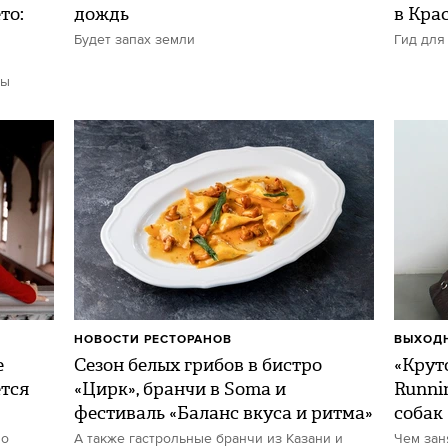
то:
дождь
в Кра
Будет запах земли
Гид для
ты
НОВОСТИ РЕСТОРАНОВ
ВЫХОДН
е
Сезон белых грибов в бистро
«Круто
ется
«Цирк», бранчи в Soma и
Runni
фестиваль «Баланс вкуса и ритма»
собак
но
А также гастрольные бранчи из Казани и
Чем зан