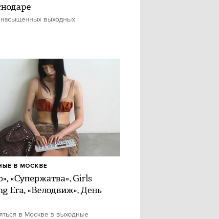
снодаре
 насыщенных выходных
ЫЕ В МОСКВЕ
», «Супержатва», Girls
ng Era, «Велодвиж», День
яться в Москве в выходные