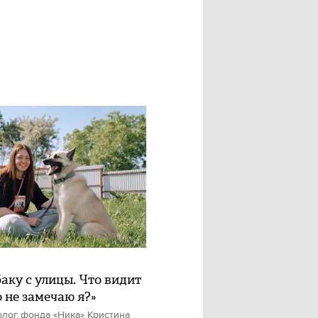
баку с улицы. Что видит
о не замечаю я?»
олог фонда «Ника» Кристина