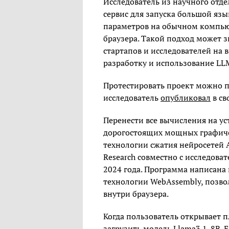
Исследователь из научного отд
сервис для запуска большой яз
параметров на обычном компью
браузера. Такой подход может 
стартапов и исследователей на
разработку и использование LL
Протестировать проект можно 
исследователь
опубликовал
в св
Перенести все вычисления на ус
дорогостоящих мощных графиче
технологии сжатия нейросетей 
Research совместно с исследова
2024 года. Программа написана
технологии WebAssembly, позво
внутри браузера.
Когда пользователь открывает п
загрузить модель Llama3.1-8B. Е