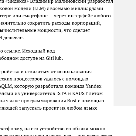
ела «Яндекса» Владимир Малиновский разработал
ыковой модели (LLM) с восемью миллиардами
тере или смартфоне — через интерфейс любого
значительно сократить расходы корпораций,
 вычислительные мощности, что сделает
M дешевле.
по
ссылке
. Исходный код
ободном доступе на GitHub.
тройство и отказаться от использования
ских процессоров удалось с помощью
AQLM, которую разработала команда Yandex
телями из университетов ISTA и KAUST летом
 на языке программирования Rust с помощью
ляющей запускать проект на любом языке
латформу, на его устройство из облака можно
е размер уменьшен в шесть раз — она весит всего