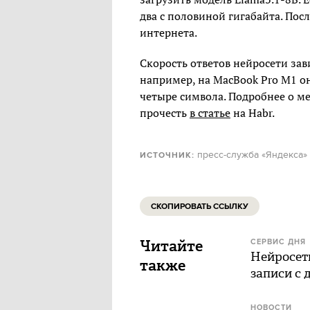
два с половиной гигабайта. Пос
интернета.
Скорость ответов нейросети зав
например, на MacBook Pro M1 он
четыре символа. Подробнее о м
прочесть
в статье
на Habr.
пресс-служба «Яндекса»
ИСТОЧНИК:
СКОПИРОВАТЬ ССЫЛКУ
Читайте
СЕРВИС ДНЯ
Нейросет
также
записи с
НОВОСТИ