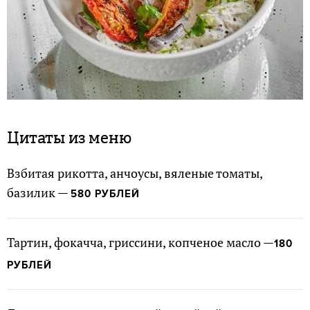
Цитаты из меню
Взбитая рикотта, анчоусы, вяленые томаты,
базилик —
580 РУБЛЕЙ
Тартин, фокачча, гриссини, копченое масло —
180
РУБЛЕЙ