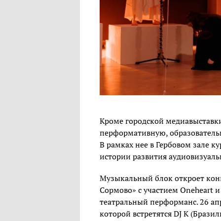
Кроме городской медиавыставки
перформативную, образователь
В рамках нее в Гербовом зале к
истории развития аудиовизуальн
Музыкальный блок откроет конц
Сормово» с участием Oneheart и 
театральный перформанс. 26 апр
которой встретятся DJ K (Бразил