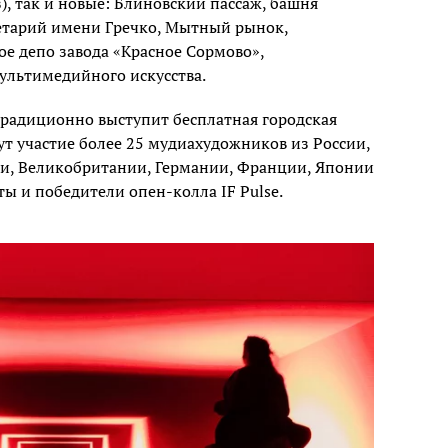
), так и новые: Блиновский пассаж, башня
етарий имени Гречко, Мытный рынок,
е депо завода «Красное Сормово»,
льтимедийного искусства.
радиционно выступит бесплатная городская
ут участие более 25 мудиахудожников из России,
ии, Великобритании, Германии, Франции, Японии
ты и победители опен-колла IF Pulse.