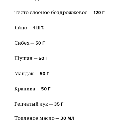
Тесто слоеное бездрожжевое —
120 Г
Яйцо —
1 ШТ.
Сибех —
50 Г
Шушан —
50 Г
Мандак —
50 Г
Крапива —
50 Г
Репчатый лук —
35 Г
Топленое масло —
30 МЛ