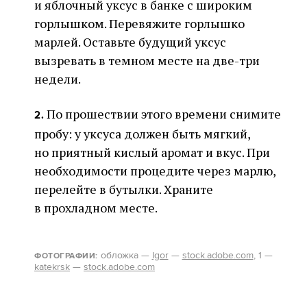
и яблочный уксус в банке с широким
горлышком. Перевяжите горлышко
марлей. Оставьте будущий уксус
вызревать в темном месте на две-три
недели.
По прошествии этого времени снимите
2.
пробу: у уксуса должен быть мягкий,
но приятный кислый аромат и вкус. При
необходимости процедите через марлю,
перелейте в бутылки. Храните
в прохладном месте.
о
бложка
—
Igor
—
stock.adobe.com
, 1 —
ФОТОГРАФИИ:
katekrsk
—
stock.adobe.com