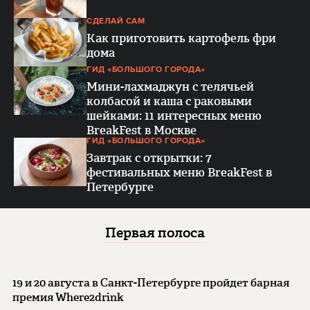
СДЕЛАЙ САМ
Как приготовить картофель фри
дома
ГИД «БОЛЬШОГО ГОРОДА»
Мини-лахмаджун с телячьей
колбасой и каша с раковыми
шейками: 11 интересных меню
BreakFest в Москве
ГИД «БОЛЬШОГО ГОРОДА»
Завтрак с открытки: 7
фестивальных меню BreakFest в
Петербурге
Первая полоса
19 и 20 августа в Санкт-Петербурге пройдет барная
премия Where2drink