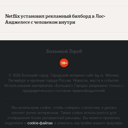
Netflix установил рекламный билборд в Лос-
Анджелесе с человеком внутри
18+
©
2026
Большой город. Городской интернет-сайт bg.ru. Москва,
Петербург и крупные города России. Новости, места и события.
Использование материалов «Большого Города» разрешено только с
предварительного согласия правообладателей.
Мы используем cookie, чтобы собирать статистику и делать
контент более интересным. Также cookie используются для
отображения более релевантной рекламы. Вы можете прочитать
подробнее о
cookie-файлах
и изменить настройки вашего браузера.