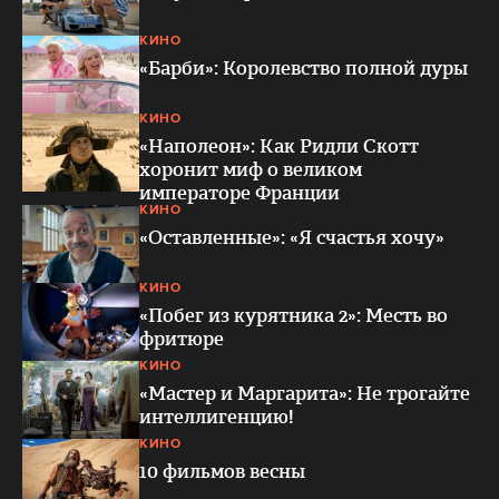
КИНО
«Барби»: Королевство полной дуры
КИНО
«Наполеон»: Как Ридли Скотт
хоронит миф о великом
императоре Франции
КИНО
«Оставленные»: «Я счастья хочу»
КИНО
«Побег из курятника 2»: Месть во
фритюре
КИНО
«Мастер и Маргарита»: Не трогайте
интеллигенцию!
КИНО
10 фильмов весны