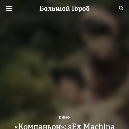
КИНО
«Компаньон»: sEx Machina