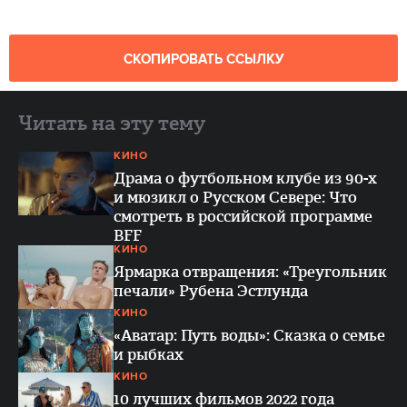
СКОПИРОВАТЬ ССЫЛКУ
Читать на эту тему
КИНО
Драма о футбольном клубе из 90-х
и мюзикл о Русском Севере: Что
смотреть в российской программе
BFF
КИНО
Ярмарка отвращения: «Треугольник
печали» Рубена Эстлунда
КИНО
«Аватар: Путь воды»: Сказка о семье
и рыбках
КИНО
10 лучших фильмов 2022 года