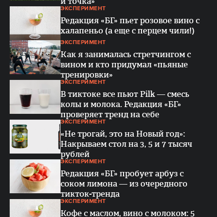
и точка»
ЭКСПЕРИМЕНТ
Редакция «БГ» пьет розовое вино с
халапеньо (а еще с перцем чили!)
ЭКСПЕРИМЕНТ
Как я занималась стретчингом с
вином и кто придумал «пьяные
тренировки»
ЭКСПЕРИМЕНТ
В тиктоке все пьют Pilk — смесь
колы и молока. Редакция «БГ»
проверяет тренд на себе
ЭКСПЕРИМЕНТ
«Не трогай, это на Новый год»:
Накрываем стол на 3, 5 и 7 тысяч
рублей
ЭКСПЕРИМЕНТ
Редакция «БГ» пробует арбуз с
соком лимона — из очередного
тикток-тренда
ЭКСПЕРИМЕНТ
Кофе с маслом, вино с молоком: 5