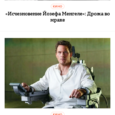
КИНО
«Исчезновение Йозефа Менгеле»: Дрожа во
мраке
КИНО