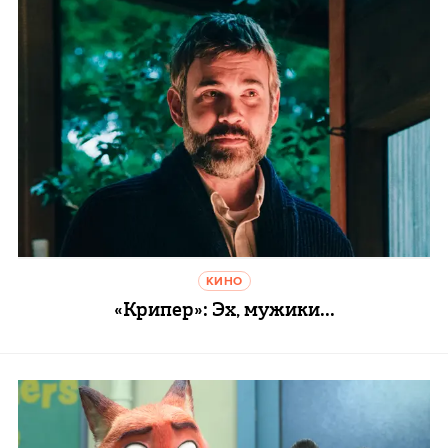
КИНО
«Крипер»: Эх, мужики...