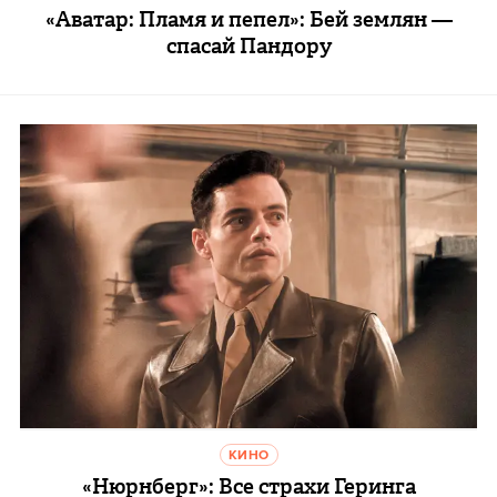
«Аватар: Пламя и пепел»: Бей землян —
спасай Пандору
КИНО
«Нюрнберг»: Все страхи Геринга